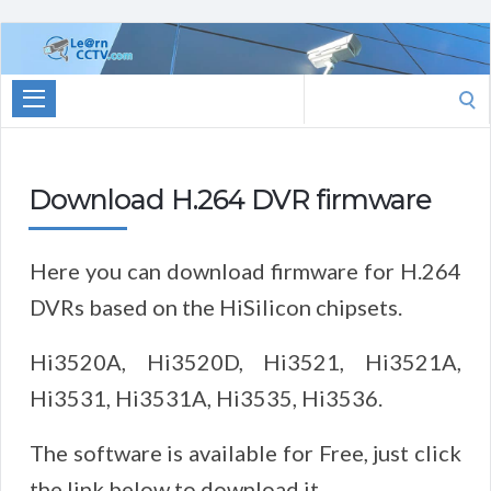
Learn
CCTV.com
Search
for:
Download H.264 DVR firmware
Here you can download firmware for H.264
DVRs based on the HiSilicon chipsets.
Hi3520A, Hi3520D, Hi3521, Hi3521A,
Hi3531, Hi3531A, Hi3535, Hi3536.
The software is available for Free, just click
the link below to download it.